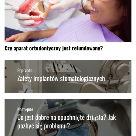
Czy aparat ortodontyczny jest refundowany?
Nawigacja
wpisu
Poprzedni
Zalety implantów stomatologicznych
Poprzedni
wpis:
Następne
Co jest dobre na opuchnięte dziąsła? Jak
Następny
post:
pozbyć się problemu?