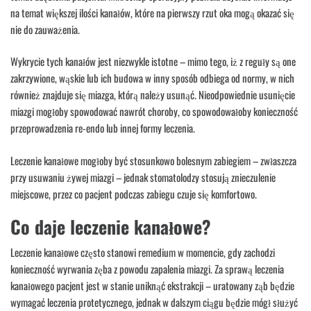
na temat większej ilości kanałów, które na pierwszy rzut oka mogą okazać się
nie do zauważenia.
Wykrycie tych kanałów jest niezwykle istotne – mimo tego, iż z reguły są one
zakrzywione, wąskie lub ich budowa w inny sposób odbiega od normy, w nich
również znajduje się miazga, którą należy usunąć. Nieodpowiednie usunięcie
miazgi mogłoby spowodować nawrót choroby, co spowodowałoby konieczność
przeprowadzenia re-endo lub innej formy leczenia.
Leczenie kanałowe mogłoby być stosunkowo bolesnym zabiegiem – zwłaszcza
przy usuwaniu żywej miazgi – jednak stomatolodzy stosują znieczulenie
miejscowe, przez co pacjent podczas zabiegu czuje się komfortowo.
Co daje leczenie kanałowe?
Leczenie kanałowe często stanowi remedium w momencie, gdy zachodzi
konieczność wyrwania zęba z powodu zapalenia miazgi. Za sprawą leczenia
kanałowego pacjent jest w stanie uniknąć ekstrakcji – uratowany ząb będzie
wymagać leczenia protetycznego, jednak w dalszym ciągu będzie mógł służyć