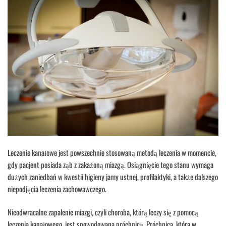
Leczenie kanałowe jest powszechnie stosowaną metodą leczenia w momencie,
gdy pacjent posiada ząb z zakażoną miazgą. Osiągnięcie tego stanu wymaga
dużych zaniedbań w kwestii higieny jamy ustnej, profilaktyki, a także dalszego
niepodjęcia leczenia zachowawczego.
Nieodwracalne zapalenie miazgi, czyli choroba, którą leczy się z pomocą
leczenia kanałowego, jest spowodowana próchnicą. Próchnica, która w