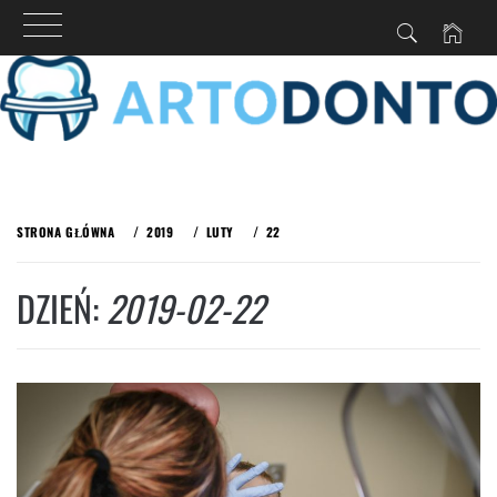
Przejdź
do
STRONA GŁÓWNA
2019
LUTY
22
treści
DZIEŃ:
2019-02-22