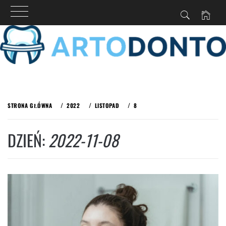
Przejdź
do
STRONA GŁÓWNA
2022
LISTOPAD
8
treści
DZIEŃ:
2022-11-08