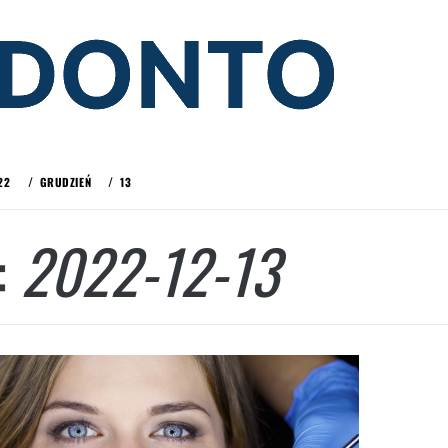
22
GRUDZIEŃ
13
:
2022-12-13