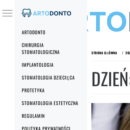
ARTODONTO
Menu
ARTODONTO
główne
Przejdź
CHIRURGIA
do
STOMATOLOGICZNA
STRONA GŁÓWNA
20
treści
IMPLANTOLOGIA
DZIEŃ
STOMATOLOGIA DZIECIĘCA
PROTETYKA
STOMATOLOGIA ESTETYCZNA
REGULAMIN
POLITYKA PRYWATNOŚCI