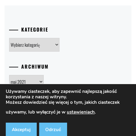
KATEGORIE
Kategorie
ARCHIWUM
Archiwum
Używamy ciasteczek, aby zapewnić najlepszą jakość
korzystania z naszej witryny.
Możesz dowiedzieć się więcej o tym, jakich ciasteczek
używamy, lub wyłączyć je w
ustawieniach
.
PRAWA AUTORSKIE © WSZELKIE PRAWA ZASTRZEŻONE.
|
REDAKCJA@ARTODONTO.PL
|
REGULAMIN
Akceptuj
Odrzuć